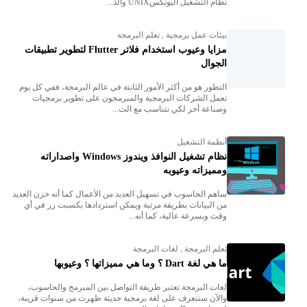
نظام التشغيل اليونكسUNIX والذ...
بيئات عمل برمجية
,
تعلم البرمجة
مزايا وعيوب استخدام فلاتر Flutter لتطوير تطبيقات
الجوال
التطور هو من أكثر الأمور الثابتة في عالم البرمجة، ففي كل يوم
تعمل الشركات البرمجية والمبرمجون على تطوير برمجيات
وصناعة أخر لكي تتناسب مع الت...
أنظمة التشغيل
نظام تشغيل النوافذ ويندوز Windows واصداراته
ومميزاته وعيوبه
ساهم الحاسوب في تسهيل العديد من الأعمال كما أنه خزن العديد
من البيانات بطريقة مرتبة ويمكن استردادها بكسبت زر في أي
وقت وبسرعة عالية، كما أنه...
تعلم البرمجة
,
لغات البرمجة
ما هي لغة Dart ؟ وما هي مميزاتها ؟ وعيوبها
لغات البرمجة تعتبر طريقة التواصل بين المبرمج والحاسوب،
والآن سنتعرف على لغة برمجية حديثة ظهرت من سنوات قريبة،