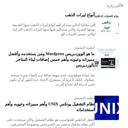
الأكثر زيارة
أنواع ليرات الذهب
في مقالنا التالي سنذكر أهم أنواع ليرات الذهب منها القديمة
ومنها الحديثة والتي سنتكلم عنها منها اليرات الذهب التركية،
والتي تسمى الليرات الع...
أنظمة التشغيل
ما هو الووردبريس Wordpress ومن يستخدمه وأفضل
مميزاته وعيوبه وأهم خمس إضافات لبناء المتاجر
بالوردبريس
يعد إنشاء موقع ويب جديد مهمة شاقة تريد إنشاء شيء سيحبه
عملاؤك، لكنك لا تريد أن يستغرق الإعداد عدة أشهر أو أن تكون
تقني لدرجة أنك تحتاج إلى م...
أنظمة التشغيل
نظام التشغيل يونكس UNIX وأهم مميزاته وعيوبه وأهم
استخداماته
العقل الباطني للحواسيب هو نظام التشغيل والآن سنتحدث على
أكثر نظام تشغيل منتشر بين المبرمجين وخصوصاً المحترفين،