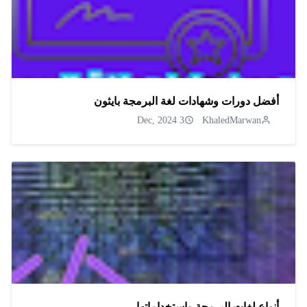
أفضل دورات وشهادات لغة البرمجة بايثون
3 Dec, 2024
KhaledMarwan
أنواع لغات البرمجة واستخداماتها