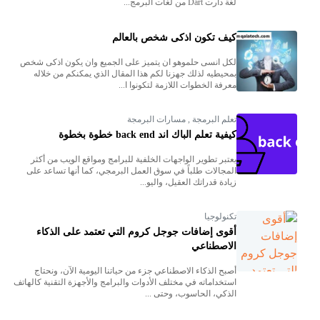
لغة دارت Dart من لغات البرمج...
كيف تكون اذكى شخص بالعالم
لكل انسى حلموهو ان يتميز على الجميع وان يكون اذكى شخص
بمحيطيه لذلك جهزنا لكم هذا المقال الذي يمكنكم من خلاله
معرفة الخطوات اللازمة لتكونوا ا...
تعلم البرمجة
,
مسارات البرمجة
كيفية تعلم الباك اند back end خطوة بخطوة
يعتبر تطوير الواجهات الخلفية للبرامج ومواقع الويب من أكثر
المجالات طلباً في سوق العمل البرمجي، كما أنها تساعد على
زيادة قدراتك العقيل، واليو...
تكنولوجيا
أقوى إضافات جوجل كروم التي تعتمد على الذكاء
الاصطناعي
أصبح الذكاء الاصطناعي جزء من حياتنا اليومية الآن، ونحتاج
استخداماته في مختلف الأدوات والبرامج والأجهزة التقنية كالهاتف
الذكي، الحاسوب، وحتى ...