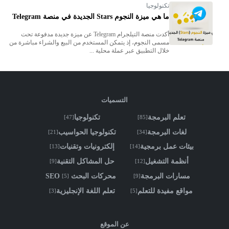
تكنولوجيا
ما هي ميزة النجوم Stars الجديدة في منصة Telegram
أكدت منصة التيلجرام Telegram عن ميزة جديدة مدفوعة تحت
مسمى النجوم، إذ يتمكن المستخدم من البيع والشراء مباشرة من
خلال التطبيق عبر عملة محلية ...
التسميات
تعلم البرمجة
تكنولوجيا
[47]
[85]
لغات البرمجة
تكنولوجيا الحواسيب
[21]
[34]
بيئات عمل برمجية
إلكترونيات وتقنيات
[13]
[14]
أنظمة التشغيل
حل المشاكل التقنية
[9]
[12]
مسارات البرمجة
محركات البحث SEO
[5]
[9]
مواقع مفيدة للتعلم
تعلم اللغة الإنجليزية
[3]
[5]
عن الموقع